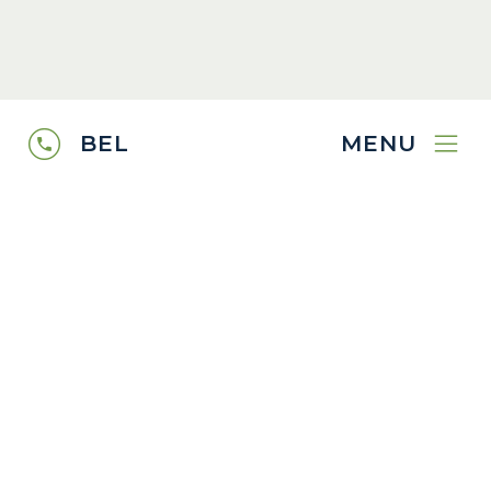
BEL
MENU
Kerstvakantie
22 dec t/m 2 jan